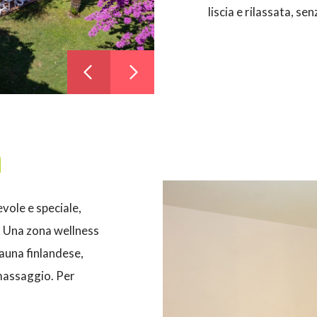
liscia e rilassata, se
m
vole e speciale,
 Una zona wellness
sauna finlandese,
massaggio. Per