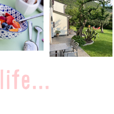
ife...